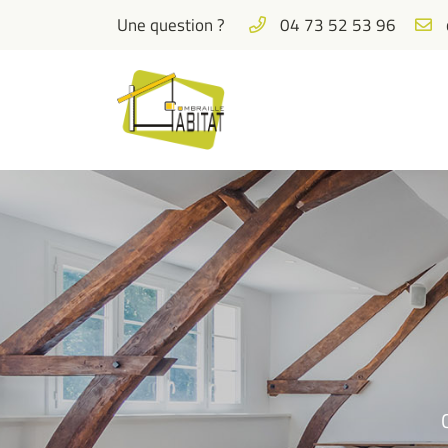
Une question ?
04 73 52 53 96
rue Eugène Pannetier
63700 Saint-Éloy-les-Mines
04 73 52 53 96
Adresse email de réception
