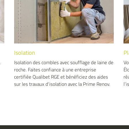
Plâtrerie
P
de
Votre entreprise générale du bâtiment à Saint-
Po
Éloy-les-Mines (63) dans le Puy-de-Dôme
cr
réalise les poses de placoplatre sur rail et
ch
.
l’isolation.
th
ch