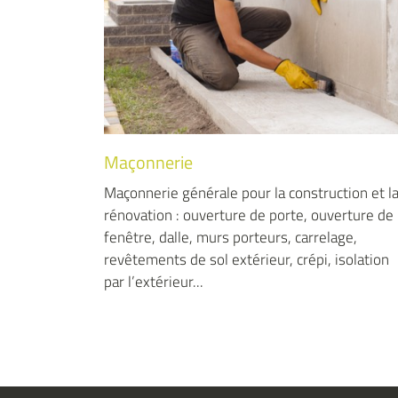
Isolation
tion et la
Isolation des combles avec soufflage de laine 
erture de
roche. Faites confiance à une entreprise
age,
certifiée Qualibet RGE et bénéficiez des aides
isolation
sur les travaux d’isolation avec la Prime Renov