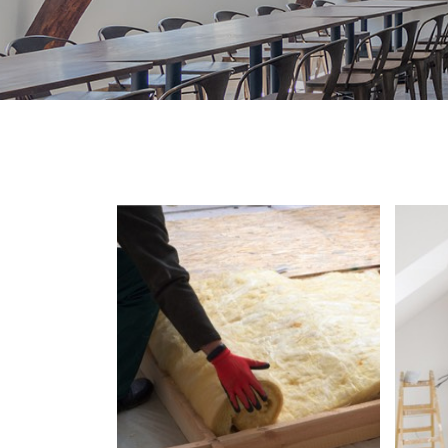
Recopier le code ci-contre

Rafraîchir le captcha

En cochant cette case, vous consentez à recevoir nos propositions commerc
l'adresse email indiqué ci-dessus. Vous pouvez vous désinscrire à tout mo
utilisant
le formulaire de désinscription
.
INSCRIPTION