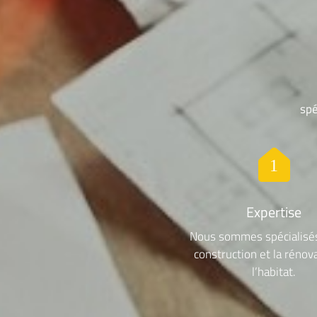
spé
Expertise
Nous sommes spécialisés
construction et la rénov
l’habitat.