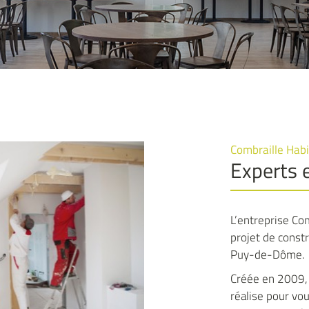
iales à
ment en
Combraille Habi
Experts 
L’entreprise Com
projet de const
Puy-de-Dôme.
Créée en 2009,
réalise pour vou