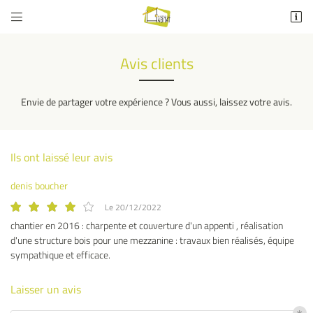


rue Eugène Pannetier
63700 Saint-Éloy-les-Mines
Avis clients
04 73 52 53 96
Envie de partager votre expérience ? Vous aussi, laissez votre avis.
Ils ont laissé leur avis
denis boucher
Le 20/12/2022
Adresse email de réception

chantier en 2016 : charpente et couverture d'un appenti , réalisation
d'une structure bois pour une mezzanine : travaux bien réalisés, équipe
sympathique et efficace.
Recopier le code ci-contre

Rafraîchir le captcha

Laisser un avis