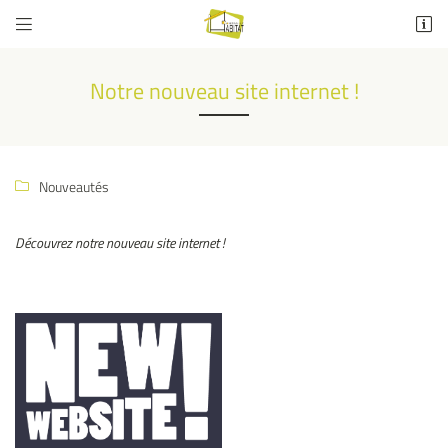


rue Eugène Pannetier
63700 Saint-Éloy-les-Mines
Notre nouveau site internet !
04 73 52 53 96
Nouveautés

Découvrez notre nouveau site internet !
Adresse email de réception

Recopier le code ci-contre

Rafraîchir le captcha
