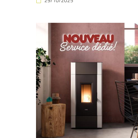
29/10/2025

Recopier le code ci-contre

Rafraîchir le captcha

En cochant cette case, vous consentez à recevoir nos propositions commerc
l'adresse email indiqué ci-dessus. Vous pouvez vous désinscrire à tout mo
utilisant
le formulaire de désinscription
.
INSCRIPTION