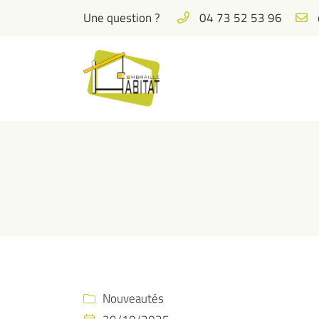
Une question ?
04 73 52 53 96
rue Eugène Pannetier
63700 Saint-Éloy-les-Mines
04 73 52 53 96
Adresse email de réception

Nouveautés
