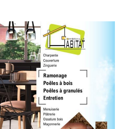
iales à
ment en